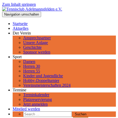
Zum Inhalt springen
Tennisclub Adelmannsfelden e.V.
Navigation umschalten
Spiel, Satz und Sieg! Herzlich Willkommen beim Tennisclub
Adelmannsfelden im schwäbischen Ostalbkreis.
Startseite
Aktuelles
Der Verein
Ansprechpartner
Unsere Anlage
Geschichte
Sponsor werden
Sport
Damen
Herren 30
Herren 55
Kinder und Jugendliche
Hobby-Doppelturnier
Vereinsmeisterschaften 2024
Termine
Terminkalender
Platzreservierung
Jetzt anmelden
Mitglied werden