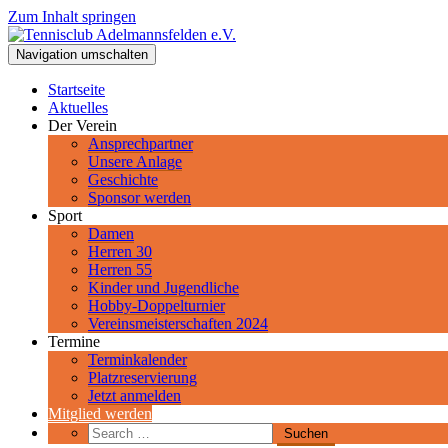
Zum Inhalt springen
Tennisclub Adelmannsfelden e.V.
Navigation umschalten
Spiel, Satz und Sieg! Herzlich Willkommen beim Tennisclub Adelman
Startseite
Aktuelles
Der Verein
Ansprechpartner
Unsere Anlage
Geschichte
Sponsor werden
Sport
Damen
Herren 30
Herren 55
Kinder und Jugendliche
Hobby-Doppelturnier
Vereinsmeisterschaften 2024
Termine
Terminkalender
Platzreservierung
Jetzt anmelden
Mitglied werden