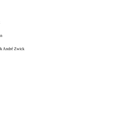
k
nn
n & André Zwick