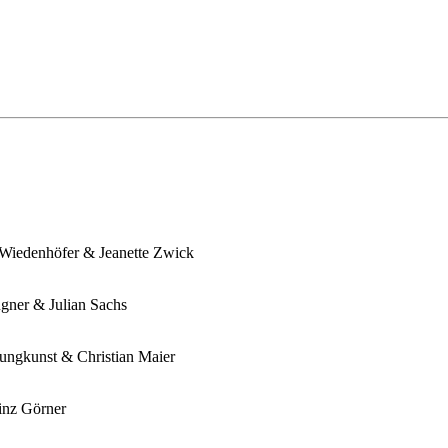
 Wiedenhöfer & Jeanette Zwick
ügner & Julian Sachs
ungkunst & Christian Maier
inz Görner