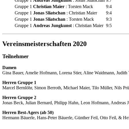
Gruppe 1
Andreas Jungkunst
: Jonas Sliatschan
9:7
Gruppe 1
Christian Maier
: Torsten Mack
9:4
Gruppe 1
Jonas Sliatschan
: Christian Maier
9:4
Gruppe 1
Jonas Sliatschan
: Torsten Mack
9:3
Gruppe 1
Andreas Jungkunst
: Christian Maier
9:5
Vereinsmeisterschaften 2020
Teilnehmer
Damen
Gina Bauer, Amelie Hofmann, Lorena Stier, Aline Waidmann, Judith
Herren Gruppe 1
Marcel Bernlöhr, Simon Berroth, Michael Maier, Tilo Müller, Nils Pr
Herren Gruppe 2
Jonas Beck, Julian Bernard, Philipp Hahn, Leon Hofmann, Andreas J
Herren Best-Agers (ab 50)
Hermann Bäuerle, Hans-Peter Bäuerle, Günther Feil, Otto Feil, & He