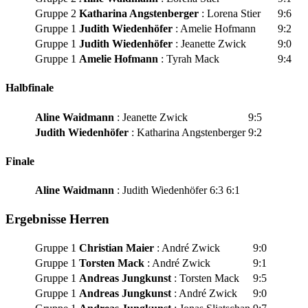
Gruppe 2
Katharina Angstenberger
: Lorena Stier
9:6
Gruppe 1
Judith Wiedenhöfer
: Amelie Hofmann
9:2
Gruppe 1
Judith Wiedenhöfer
: Jeanette Zwick
9:0
Gruppe 1
Amelie Hofmann
: Tyrah Mack
9:4
Halbfinale
Aline Waidmann
: Jeanette Zwick
9:5
Judith Wiedenhöfer
: Katharina Angstenberger
9:2
Finale
Aline Waidmann
: Judith Wiedenhöfer
6:3 6:1
Ergebnisse Herren
Gruppe 1
Christian Maier
: André Zwick
9:0
Gruppe 1
Torsten Mack
: André Zwick
9:1
Gruppe 1
Andreas Jungkunst
: Torsten Mack
9:5
Gruppe 1
Andreas Jungkunst
: André Zwick
9:0