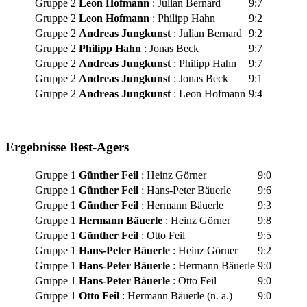
Gruppe 2
Leon Hofmann
: Julian Bernard
9:7
Gruppe 2
Leon Hofmann
: Philipp Hahn
9:2
Gruppe 2
Andreas Jungkunst
: Julian Bernard
9:2
Gruppe 2
Philipp Hahn
: Jonas Beck
9:7
Gruppe 2
Andreas Jungkunst
: Philipp Hahn
9:7
Gruppe 2
Andreas Jungkunst
: Jonas Beck
9:1
Gruppe 2
Andreas Jungkunst
: Leon Hofmann
9:4
Ergebnisse Best-Agers
Gruppe 1
Günther Feil
: Heinz Görner
9:0
Gruppe 1
Günther Feil
: Hans-Peter Bäuerle
9:6
Gruppe 1
Günther Feil
: Hermann Bäuerle
9:3
Gruppe 1
Hermann Bäuerle
: Heinz Görner
9:8
Gruppe 1
Günther Feil
: Otto Feil
9:5
Gruppe 1
Hans-Peter Bäuerle
: Heinz Görner
9:2
Gruppe 1
Hans-Peter Bäuerle
: Hermann Bäuerle
9:0
Gruppe 1
Hans-Peter Bäuerle
: Otto Feil
9:0
Gruppe 1
Otto Feil
: Hermann Bäuerle (n. a.)
9:0