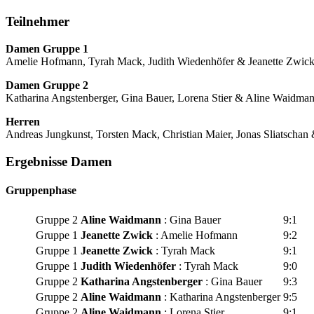
Teilnehmer
Damen Gruppe 1
Amelie Hofmann, Tyrah Mack, Judith Wiedenhöfer & Jeanette Zwic
Damen Gruppe 2
Katharina Angstenberger, Gina Bauer, Lorena Stier & Aline Waidma
Herren
Andreas Jungkunst, Torsten Mack, Christian Maier, Jonas Sliatscha
Ergebnisse Damen
Gruppenphase
Gruppe 2
Aline Waidmann
: Gina Bauer
9:1
Gruppe 1
Jeanette Zwick
: Amelie Hofmann
9:2
Gruppe 1
Jeanette Zwick
: Tyrah Mack
9:1
Gruppe 1
Judith Wiedenhöfer
: Tyrah Mack
9:0
Gruppe 2
Katharina Angstenberger
: Gina Bauer
9:3
Gruppe 2
Aline Waidmann
: Katharina Angstenberger
9:5
Gruppe 2
Aline Waidmann
: Lorena Stier
9:1