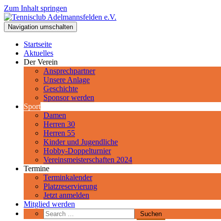
Zum Inhalt springen
Tennisclub Adelmannsfelden e.V.
Navigation umschalten
Spiel, Satz und Sieg! Herzlich Willkommen beim Tennisclub Adelman
Startseite
Aktuelles
Der Verein
Ansprechpartner
Unsere Anlage
Geschichte
Sponsor werden
Sport
Damen
Herren 30
Herren 55
Kinder und Jugendliche
Hobby-Doppelturnier
Vereinsmeisterschaften 2024
Termine
Terminkalender
Platzreservierung
Jetzt anmelden
Mitglied werden