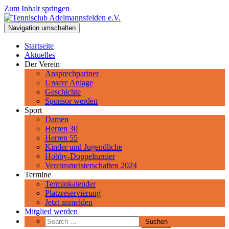
Zum Inhalt springen
Tennisclub Adelmannsfelden e.V.
Navigation umschalten
Spiel, Satz und Sieg! Herzlich Willkommen beim Tennisclub
Adelmannsfelden im schwäbischen Ostalbkreis.
Startseite
Aktuelles
Der Verein
Ansprechpartner
Unsere Anlage
Geschichte
Sponsor werden
Sport
Damen
Herren 30
Herren 55
Kinder und Jugendliche
Hobby-Doppelturnier
Vereinsmeisterschaften 2024
Termine
Terminkalender
Platzreservierung
Jetzt anmelden
Mitglied werden