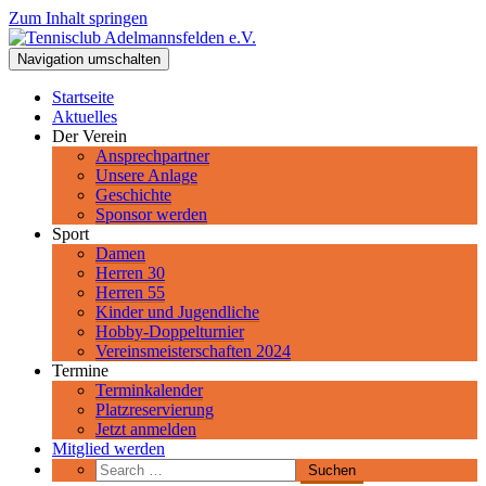
Zum Inhalt springen
Tennisclub Adelmannsfelden e.V.
Navigation umschalten
Spiel, Satz und Sieg! Herzlich Willkommen beim Tennisclub
Adelmannsfelden im schwäbischen Ostalbkreis.
Startseite
Aktuelles
Der Verein
Ansprechpartner
Unsere Anlage
Geschichte
Sponsor werden
Sport
Damen
Herren 30
Herren 55
Kinder und Jugendliche
Hobby-Doppelturnier
Vereinsmeisterschaften 2024
Termine
Terminkalender
Platzreservierung
Jetzt anmelden
Mitglied werden