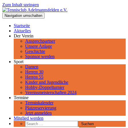
Zum Inhalt springen
Tennisclub Adelmannsfelden e.V.
Navigation umschalten
Spiel, Satz und Sieg! Herzlich Willkommen beim Tennisclub
Adelmannsfelden im schwäbischen Ostalbkreis.
Startseite
Aktuelles
Der Verein
Ansprechpartner
Unsere Anlage
Geschichte
Sponsor werden
Sport
Damen
Herren 30
Herren 55
Kinder und Jugendliche
Hobby-Doppelturnier
Vereinsmeisterschaften 2024
Termine
Terminkalender
Platzreservierung
Jetzt anmelden
Mitglied werden