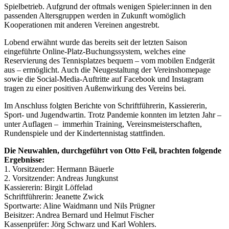
Spielbetrieb. Aufgrund der oftmals wenigen Spieler:innen in den
passenden Altersgruppen werden in Zukunft womöglich
Kooperationen mit anderen Vereinen angestrebt.
Lobend erwähnt wurde das bereits seit der letzten Saison
eingeführte Online-Platz-Buchungssystem, welches eine
Reservierung des Tennisplatzes bequem – vom mobilen Endgerät
aus – ermöglicht. Auch die Neugestaltung der Vereinshomepage
sowie die Social-Media-Auftritte auf Facebook und Instagram
tragen zu einer positiven Außenwirkung des Vereins bei.
Im Anschluss folgten Berichte von Schriftführerin, Kassiererin,
Sport- und Jugendwartin. Trotz Pandemie konnten im letzten Jahr –
unter Auflagen – immerhin Training, Vereinsmeisterschaften,
Rundenspiele und der Kindertennistag stattfinden.
Die Neuwahlen, durchgeführt von Otto Feil, brachten folgende
Ergebnisse:
1. Vorsitzender: Hermann Bäuerle
2. Vorsitzender: Andreas Jungkunst
Kassiererin: Birgit Löffelad
Schriftführerin: Jeanette Zwick
Sportwarte: Aline Waidmann und Nils Prügner
Beisitzer: Andrea Bernard und Helmut Fischer
Kassenprüfer: Jörg Schwarz und Karl Wohlers.