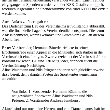
die für die Terrassenerneuerung verwendet werden. Einen Teil der
eingegangenen Spenden wurden von der KSK-Ostalb verdoppelt,
wodurch insgesamt eine Spendensumme von rund 6000 Euro erzielt
werden konnte.
Auch Anlass zu feiern gab es:
Das Darlehen zum Bau des Vereinsheims ist vollständig abbezahlt,
was die finanzielle Lage des Vereins deutlich entspannt. Dies zum
Anlass nehmend, waren Getränke und Gutes vom Grill an diesem
Abend frei.
Erster Vorsitzender, Hermann Bäuerle, richtete in seiner
Eröffnungsrede einen Appell an die Mitglieder, sich stärker in die
Vereinsarbeit einzubringen. Zwar verzeichnet der Verein seit Jahren
konstant zwischen 120 und 130 Mitglieder, dennoch sucht die
Vereinsführung Nachfolger.
Aline Waidmann und Nils Prügner erklärten sich glücklicherweise
dazu bereit, den vakanten Posten des Sportwartes gemeinsam
auszuüben.
Von links: 1. Vorsitzender Hermann Bäuerle, die
neugewählten Sportwarte Aline Waidmann und Nils
Prügner, 2. Vorsitzender Andreas Jungkunst
Aktuell sind nur noch eine Herren- und eine Damenmannschaft im