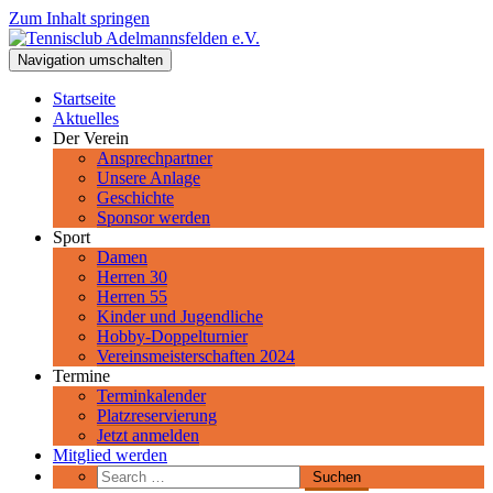
Zum Inhalt springen
Tennisclub Adelmannsfelden e.V.
Navigation umschalten
Spiel, Satz und Sieg! Herzlich Willkommen beim Tennisclub
Adelmannsfelden im schwäbischen Ostalbkreis.
Startseite
Aktuelles
Der Verein
Ansprechpartner
Unsere Anlage
Geschichte
Sponsor werden
Sport
Damen
Herren 30
Herren 55
Kinder und Jugendliche
Hobby-Doppelturnier
Vereinsmeisterschaften 2024
Termine
Terminkalender
Platzreservierung
Jetzt anmelden
Mitglied werden