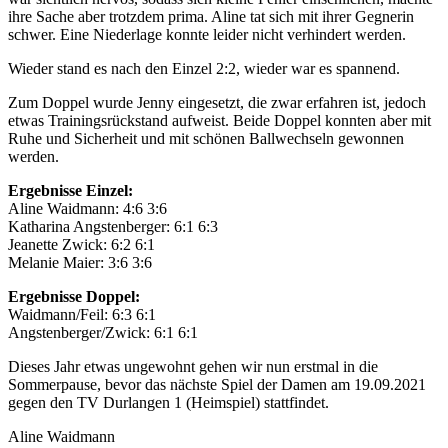
ihre Sache aber trotzdem prima. Aline tat sich mit ihrer Gegnerin
schwer. Eine Niederlage konnte leider nicht verhindert werden.
Wieder stand es nach den Einzel 2:2, wieder war es spannend.
Zum Doppel wurde Jenny eingesetzt, die zwar erfahren ist, jedoch
etwas Trainingsrückstand aufweist. Beide Doppel konnten aber mit
Ruhe und Sicherheit und mit schönen Ballwechseln gewonnen
werden.
Ergebnisse Einzel:
Aline Waidmann: 4:6 3:6
Katharina Angstenberger: 6:1 6:3
Jeanette Zwick: 6:2 6:1
Melanie Maier: 3:6 3:6
Ergebnisse Doppel:
Waidmann/Feil: 6:3 6:1
Angstenberger/Zwick: 6:1 6:1
Dieses Jahr etwas ungewohnt gehen wir nun erstmal in die
Sommerpause, bevor das nächste Spiel der Damen am 19.09.2021
gegen den TV Durlangen 1 (Heimspiel) stattfindet.
Aline Waidmann