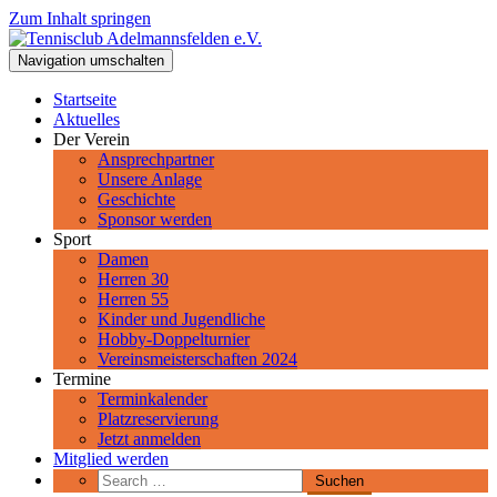
Zum Inhalt springen
Tennisclub Adelmannsfelden e.V.
Navigation umschalten
Spiel, Satz und Sieg! Herzlich Willkommen beim Tennisclub
Adelmannsfelden im schwäbischen Ostalbkreis.
Startseite
Aktuelles
Der Verein
Ansprechpartner
Unsere Anlage
Geschichte
Sponsor werden
Sport
Damen
Herren 30
Herren 55
Kinder und Jugendliche
Hobby-Doppelturnier
Vereinsmeisterschaften 2024
Termine
Terminkalender
Platzreservierung
Jetzt anmelden
Mitglied werden