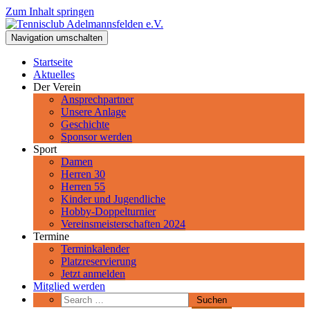
Zum Inhalt springen
Tennisclub Adelmannsfelden e.V.
Navigation umschalten
Spiel, Satz und Sieg! Herzlich Willkommen beim Tennisclub
Adelmannsfelden im schwäbischen Ostalbkreis.
Startseite
Aktuelles
Der Verein
Ansprechpartner
Unsere Anlage
Geschichte
Sponsor werden
Sport
Damen
Herren 30
Herren 55
Kinder und Jugendliche
Hobby-Doppelturnier
Vereinsmeisterschaften 2024
Termine
Terminkalender
Platzreservierung
Jetzt anmelden
Mitglied werden