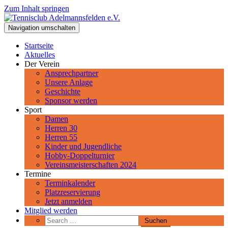
Zum Inhalt springen
Tennisclub Adelmannsfelden e.V.
Navigation umschalten
Spiel, Satz und Sieg! Herzlich Willkommen beim Tennisclub
Adelmannsfelden im schwäbischen Ostalbkreis.
Startseite
Aktuelles
Der Verein
Ansprechpartner
Unsere Anlage
Geschichte
Sponsor werden
Sport
Damen
Herren 30
Herren 55
Kinder und Jugendliche
Hobby-Doppelturnier
Vereinsmeisterschaften 2024
Termine
Terminkalender
Platzreservierung
Jetzt anmelden
Mitglied werden