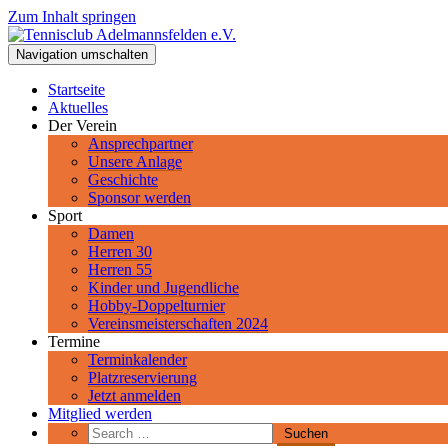
Zum Inhalt springen
Tennisclub Adelmannsfelden e.V.
Navigation umschalten
Spiel, Satz und Sieg! Herzlich Willkommen beim Tennisclub Adelman
Startseite
Aktuelles
Der Verein
Ansprechpartner
Unsere Anlage
Geschichte
Sponsor werden
Sport
Damen
Herren 30
Herren 55
Kinder und Jugendliche
Hobby-Doppelturnier
Vereinsmeisterschaften 2024
Termine
Terminkalender
Platzreservierung
Jetzt anmelden
Mitglied werden