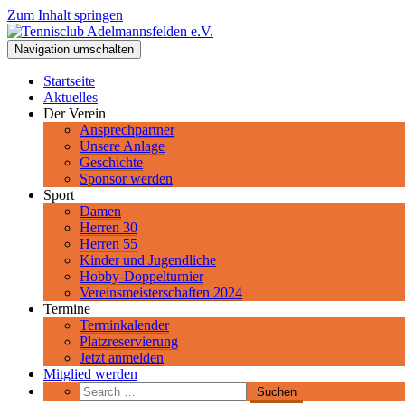
Zum Inhalt springen
Tennisclub Adelmannsfelden e.V.
Navigation umschalten
Spiel, Satz und Sieg! Herzlich Willkommen beim Tennisclub Adelman
Startseite
Aktuelles
Der Verein
Ansprechpartner
Unsere Anlage
Geschichte
Sponsor werden
Sport
Damen
Herren 30
Herren 55
Kinder und Jugendliche
Hobby-Doppelturnier
Vereinsmeisterschaften 2024
Termine
Terminkalender
Platzreservierung
Jetzt anmelden
Mitglied werden