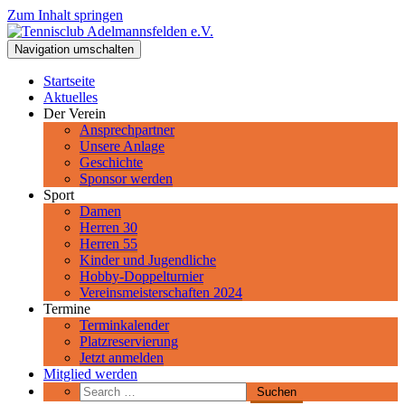
Zum Inhalt springen
Tennisclub Adelmannsfelden e.V.
Navigation umschalten
Spiel, Satz und Sieg! Herzlich Willkommen beim Tennisclub
Adelmannsfelden im schwäbischen Ostalbkreis.
Startseite
Aktuelles
Der Verein
Ansprechpartner
Unsere Anlage
Geschichte
Sponsor werden
Sport
Damen
Herren 30
Herren 55
Kinder und Jugendliche
Hobby-Doppelturnier
Vereinsmeisterschaften 2024
Termine
Terminkalender
Platzreservierung
Jetzt anmelden
Mitglied werden