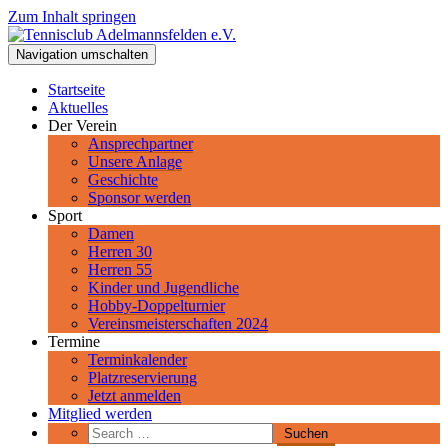
Zum Inhalt springen
Tennisclub Adelmannsfelden e.V.
Navigation umschalten
Spiel, Satz und Sieg! Herzlich Willkommen beim Tennisclub
Adelmannsfelden im schwäbischen Ostalbkreis.
Startseite
Aktuelles
Der Verein
Ansprechpartner
Unsere Anlage
Geschichte
Sponsor werden
Sport
Damen
Herren 30
Herren 55
Kinder und Jugendliche
Hobby-Doppelturnier
Vereinsmeisterschaften 2024
Termine
Terminkalender
Platzreservierung
Jetzt anmelden
Mitglied werden