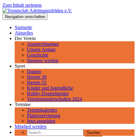
Zum Inhalt springen
Tennisclub Adelmannsfelden e.V.
Navigation umschalten
Spiel, Satz und Sieg! Herzlich Willkommen beim Tennisclub
Adelmannsfelden im schwäbischen Ostalbkreis.
Startseite
Aktuelles
Der Verein
Ansprechpartner
Unsere Anlage
Geschichte
Sponsor werden
Sport
Damen
Herren 30
Herren 55
Kinder und Jugendliche
Hobby-Doppelturnier
Vereinsmeisterschaften 2024
Termine
Terminkalender
Platzreservierung
Jetzt anmelden
Mitglied werden