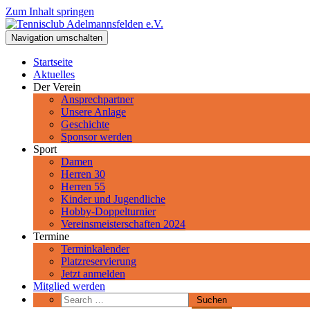
Zum Inhalt springen
Tennisclub Adelmannsfelden e.V.
Navigation umschalten
Spiel, Satz und Sieg! Herzlich Willkommen beim Tennisclub Adelman
Startseite
Aktuelles
Der Verein
Ansprechpartner
Unsere Anlage
Geschichte
Sponsor werden
Sport
Damen
Herren 30
Herren 55
Kinder und Jugendliche
Hobby-Doppelturnier
Vereinsmeisterschaften 2024
Termine
Terminkalender
Platzreservierung
Jetzt anmelden
Mitglied werden