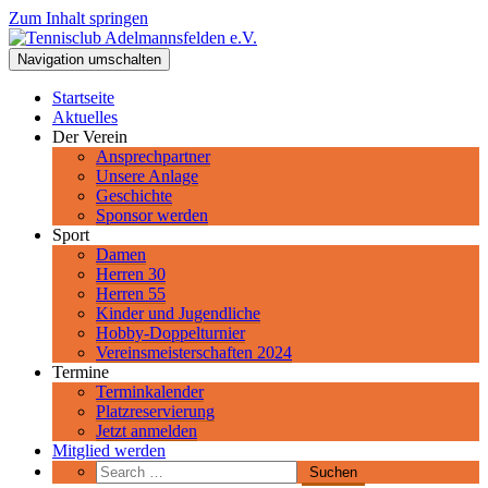
Zum Inhalt springen
Tennisclub Adelmannsfelden e.V.
Navigation umschalten
Spiel, Satz und Sieg! Herzlich Willkommen beim Tennisclub
Adelmannsfelden im schwäbischen Ostalbkreis.
Startseite
Aktuelles
Der Verein
Ansprechpartner
Unsere Anlage
Geschichte
Sponsor werden
Sport
Damen
Herren 30
Herren 55
Kinder und Jugendliche
Hobby-Doppelturnier
Vereinsmeisterschaften 2024
Termine
Terminkalender
Platzreservierung
Jetzt anmelden
Mitglied werden