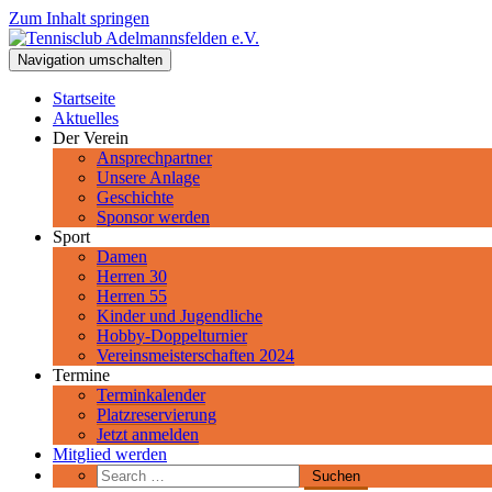
Zum Inhalt springen
Tennisclub Adelmannsfelden e.V.
Navigation umschalten
Spiel, Satz und Sieg! Herzlich Willkommen beim Tennisclub Adelman
Startseite
Aktuelles
Der Verein
Ansprechpartner
Unsere Anlage
Geschichte
Sponsor werden
Sport
Damen
Herren 30
Herren 55
Kinder und Jugendliche
Hobby-Doppelturnier
Vereinsmeisterschaften 2024
Termine
Terminkalender
Platzreservierung
Jetzt anmelden
Mitglied werden