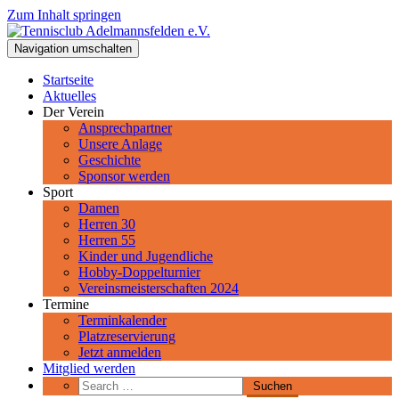
Zum Inhalt springen
Tennisclub Adelmannsfelden e.V.
Navigation umschalten
Spiel, Satz und Sieg! Herzlich Willkommen beim Tennisclub
Adelmannsfelden im schwäbischen Ostalbkreis.
Startseite
Aktuelles
Der Verein
Ansprechpartner
Unsere Anlage
Geschichte
Sponsor werden
Sport
Damen
Herren 30
Herren 55
Kinder und Jugendliche
Hobby-Doppelturnier
Vereinsmeisterschaften 2024
Termine
Terminkalender
Platzreservierung
Jetzt anmelden
Mitglied werden