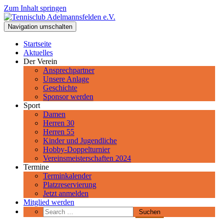
Zum Inhalt springen
Tennisclub Adelmannsfelden e.V.
Navigation umschalten
Spiel, Satz und Sieg! Herzlich Willkommen beim Tennisclub
Adelmannsfelden im schwäbischen Ostalbkreis.
Startseite
Aktuelles
Der Verein
Ansprechpartner
Unsere Anlage
Geschichte
Sponsor werden
Sport
Damen
Herren 30
Herren 55
Kinder und Jugendliche
Hobby-Doppelturnier
Vereinsmeisterschaften 2024
Termine
Terminkalender
Platzreservierung
Jetzt anmelden
Mitglied werden