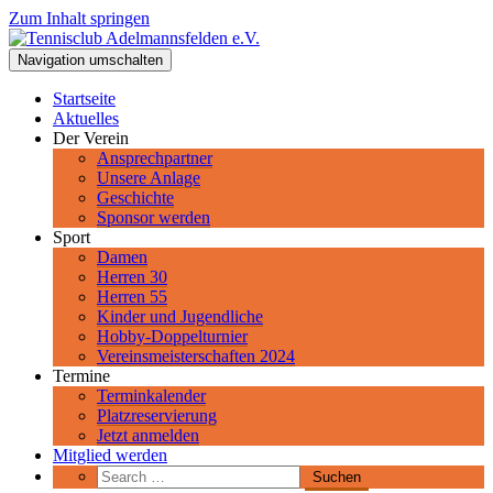
Zum Inhalt springen
Tennisclub Adelmannsfelden e.V.
Navigation umschalten
Spiel, Satz und Sieg! Herzlich Willkommen beim Tennisclub
Adelmannsfelden im schwäbischen Ostalbkreis.
Startseite
Aktuelles
Der Verein
Ansprechpartner
Unsere Anlage
Geschichte
Sponsor werden
Sport
Damen
Herren 30
Herren 55
Kinder und Jugendliche
Hobby-Doppelturnier
Vereinsmeisterschaften 2024
Termine
Terminkalender
Platzreservierung
Jetzt anmelden
Mitglied werden