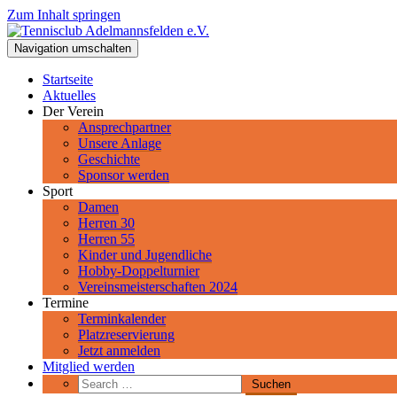
Zum Inhalt springen
Tennisclub Adelmannsfelden e.V.
Navigation umschalten
Spiel, Satz und Sieg! Herzlich Willkommen beim Tennisclub Adelman
Startseite
Aktuelles
Der Verein
Ansprechpartner
Unsere Anlage
Geschichte
Sponsor werden
Sport
Damen
Herren 30
Herren 55
Kinder und Jugendliche
Hobby-Doppelturnier
Vereinsmeisterschaften 2024
Termine
Terminkalender
Platzreservierung
Jetzt anmelden
Mitglied werden