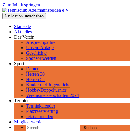
Zum Inhalt springen
Tennisclub Adelmannsfelden e.V.
Navigation umschalten
Spiel, Satz und Sieg! Herzlich Willkommen beim Tennisclub
Adelmannsfelden im schwäbischen Ostalbkreis.
Startseite
Aktuelles
Der Verein
Ansprechpartner
Unsere Anlage
Geschichte
Sponsor werden
Sport
Damen
Herren 30
Herren 55
Kinder und Jugendliche
Hobby-Doppelturnier
Vereinsmeisterschaften 2024
Termine
Terminkalender
Platzreservierung
Jetzt anmelden
Mitglied werden