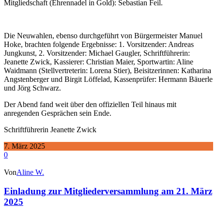
Mitgliedschaft (Ehrennadel in Gold): Sebastian Feil.
Die Neuwahlen, ebenso durchgeführt von Bürgermeister Manuel
Hoke, brachten folgende Ergebnisse: 1. Vorsitzender: Andreas
Jungkunst, 2. Vorsitzender: Michael Gaugler, Schriftführerin:
Jeanette Zwick, Kassierer: Christian Maier, Sportwartin: Aline
Waidmann (Stellvertreterin: Lorena Stier), Beisitzerinnen: Katharina
Angstenberger und Birgit Löffelad, Kassenprüfer: Hermann Bäuerle
und Jörg Schwarz.
Der Abend fand weit über den offiziellen Teil hinaus mit
anregenden Gesprächen sein Ende.
Schriftführerin Jeanette Zwick
7. März 2025
0
Von
Aline W.
Einladung zur Mitgliederversammlung am 21. März
2025