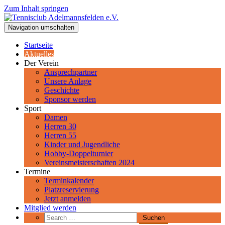
Zum Inhalt springen
Tennisclub Adelmannsfelden e.V.
Navigation umschalten
Spiel, Satz und Sieg! Herzlich Willkommen beim Tennisclub
Adelmannsfelden im schwäbischen Ostalbkreis.
Startseite
Aktuelles
Der Verein
Ansprechpartner
Unsere Anlage
Geschichte
Sponsor werden
Sport
Damen
Herren 30
Herren 55
Kinder und Jugendliche
Hobby-Doppelturnier
Vereinsmeisterschaften 2024
Termine
Terminkalender
Platzreservierung
Jetzt anmelden
Mitglied werden