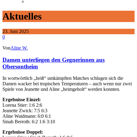
Aktuelles
23. Juni 2025
0
Von
Aline W.
Damen unterliegen den Gegnerinnen aus
Obersontheim
In wortwörtlich „heiß“ umkämpften Matches schlugen sich die
Damen wacker bei tropischen Temperaturen – auch wenn nur zwei
Spiele von Jeanette und Aline „heimgeholt“ werden konnten.
Ergebnisse Einzel:
Lorena Stier: 1:6 2:6
Jeanette Zwick: 7:5 6:3
Aline Waidmann: 6:0 6:1
Sinah Berroth: 6:2 1:6 3:10
Ergebnisse Doppel: