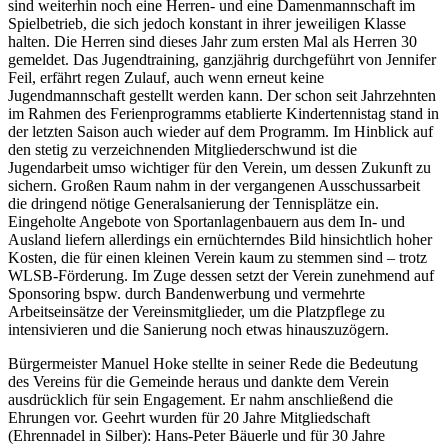
sind weiterhin noch eine Herren- und eine Damenmannschaft im
Spielbetrieb, die sich jedoch konstant in ihrer jeweiligen Klasse
halten. Die Herren sind dieses Jahr zum ersten Mal als Herren 30
gemeldet. Das Jugendtraining, ganzjährig durchgeführt von Jennifer
Feil, erfährt regen Zulauf, auch wenn erneut keine
Jugendmannschaft gestellt werden kann. Der schon seit Jahrzehnten
im Rahmen des Ferienprogramms etablierte Kindertennistag stand in
der letzten Saison auch wieder auf dem Programm. Im Hinblick auf
den stetig zu verzeichnenden Mitgliederschwund ist die
Jugendarbeit umso wichtiger für den Verein, um dessen Zukunft zu
sichern. Großen Raum nahm in der vergangenen Ausschussarbeit
die dringend nötige Generalsanierung der Tennisplätze ein.
Eingeholte Angebote von Sportanlagenbauern aus dem In- und
Ausland liefern allerdings ein ernüchterndes Bild hinsichtlich hoher
Kosten, die für einen kleinen Verein kaum zu stemmen sind – trotz
WLSB-Förderung. Im Zuge dessen setzt der Verein zunehmend auf
Sponsoring bspw. durch Bandenwerbung und vermehrte
Arbeitseinsätze der Vereinsmitglieder, um die Platzpflege zu
intensivieren und die Sanierung noch etwas hinauszuzögern.
Bürgermeister Manuel Hoke stellte in seiner Rede die Bedeutung
des Vereins für die Gemeinde heraus und dankte dem Verein
ausdrücklich für sein Engagement. Er nahm anschließend die
Ehrungen vor. Geehrt wurden für 20 Jahre Mitgliedschaft
(Ehrennadel in Silber): Hans-Peter Bäuerle und für 30 Jahre