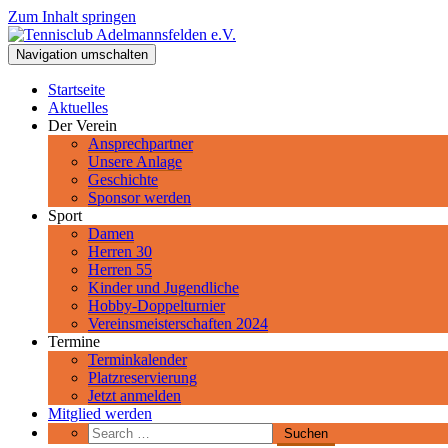
Zum Inhalt springen
Tennisclub Adelmannsfelden e.V.
Navigation umschalten
Spiel, Satz und Sieg! Herzlich Willkommen beim Tennisclub Adelman
Startseite
Aktuelles
Der Verein
Ansprechpartner
Unsere Anlage
Geschichte
Sponsor werden
Sport
Damen
Herren 30
Herren 55
Kinder und Jugendliche
Hobby-Doppelturnier
Vereinsmeisterschaften 2024
Termine
Terminkalender
Platzreservierung
Jetzt anmelden
Mitglied werden