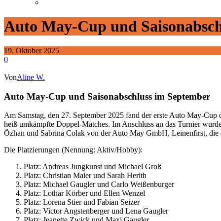
Auto May-Cup und Saisonabsch
19. Oktober 2025
0
Von
Aline W.
Auto May-Cup und Saisonabschluss im September
Am Samstag, den 27. September 2025 fand der erste Auto May-Cup des 
heiß umkämpfte Doppel-Matches. Im Anschluss an das Turnier wurde 
Özhan und Sabrina Colak von der Auto May GmbH, Leinenfirst, die den 
Die Platzierungen (Nennung: Aktiv/Hobby):
Platz: Andreas Jungkunst und Michael Groß
Platz: Christian Maier und Sarah Herith
Platz: Michael Gaugler und Carlo Weißenburger
Platz: Lothar Körber und Ellen Wenzel
Platz: Lorena Stier und Fabian Seizer
Platz: Victor Angstenberger und Lena Gaugler
Platz: Jeanette Zwick und Maxi Gaugler