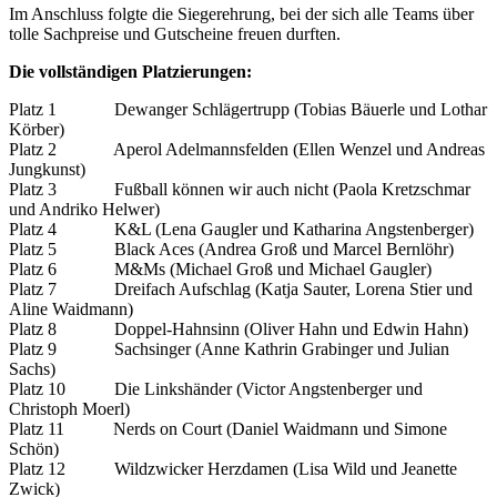
Im Anschluss folgte die Siegerehrung, bei der sich alle Teams über
tolle Sachpreise und Gutscheine freuen durften.
Die vollständigen Platzierungen:
Platz 1 Dewanger Schlägertrupp (Tobias Bäuerle und Lothar
Körber)
Platz 2 Aperol Adelmannsfelden (Ellen Wenzel und Andreas
Jungkunst)
Platz 3 Fußball können wir auch nicht (Paola Kretzschmar
und Andriko Helwer)
Platz 4 K&L (Lena Gaugler und Katharina Angstenberger)
Platz 5 Black Aces (Andrea Groß und Marcel Bernlöhr)
Platz 6 M&Ms (Michael Groß und Michael Gaugler)
Platz 7 Dreifach Aufschlag (Katja Sauter, Lorena Stier und
Aline Waidmann)
Platz 8 Doppel-Hahnsinn (Oliver Hahn und Edwin Hahn)
Platz 9 Sachsinger (Anne Kathrin Grabinger und Julian
Sachs)
Platz 10 Die Linkshänder (Victor Angstenberger und
Christoph Moerl)
Platz 11 Nerds on Court (Daniel Waidmann und Simone
Schön)
Platz 12 Wildzwicker Herzdamen (Lisa Wild und Jeanette
Zwick)