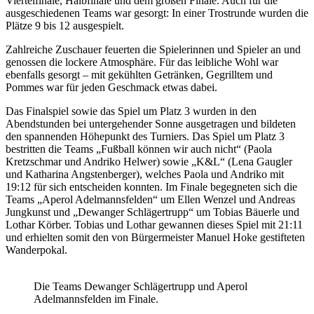
Viertelfinale, Halbfinale und dem großen Finale. Auch für die
ausgeschiedenen Teams war gesorgt: In einer Trostrunde wurden die
Plätze 9 bis 12 ausgespielt.
Zahlreiche Zuschauer feuerten die Spielerinnen und Spieler an und
genossen die lockere Atmosphäre. Für das leibliche Wohl war
ebenfalls gesorgt – mit gekühlten Getränken, Gegrilltem und
Pommes war für jeden Geschmack etwas dabei.
Das Finalspiel sowie das Spiel um Platz 3 wurden in den
Abendstunden bei untergehender Sonne ausgetragen und bildeten
den spannenden Höhepunkt des Turniers. Das Spiel um Platz 3
bestritten die Teams „Fußball können wir auch nicht“ (Paola
Kretzschmar und Andriko Helwer) sowie „K&L“ (Lena Gaugler
und Katharina Angstenberger), welches Paola und Andriko mit
19:12 für sich entscheiden konnten. Im Finale begegneten sich die
Teams „Aperol Adelmannsfelden“ um Ellen Wenzel und Andreas
Jungkunst und „Dewanger Schlägertrupp“ um Tobias Bäuerle und
Lothar Körber. Tobias und Lothar gewannen dieses Spiel mit 21:11
und erhielten somit den von Bürgermeister Manuel Hoke gestifteten
Wanderpokal.
Die Teams Dewanger Schlägertrupp und Aperol
Adelmannsfelden im Finale.