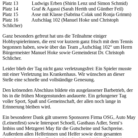
Platz 13 Ludwigs Erben (Shirin Lenz und Simon Schmid)
Platz 14 Graf & Agassi (Sarah Herith und Günther Feil)
Platz 15 Asse mit Klasse (Sabrina Colak und Ronja Grimm)
Platz 16 Aufschlag 102 (Manuel Hoke und Christoph
Schlicher)
Ganz besonders gefreut hat uns die Teilnahme einiger
Hobbyspielerinnen, die erst vor kurzem ganz frisch mit dem Tennis
begonnen haben, sowie über das Team „Aufschlag 102“ um Herrn
Bürgermeister Manuel Hoke sowie Gemeinderat Dr. Christoph
Schlicher.
Leider blieb der Tag nicht ganz verletzungsfrei: Ein Spieler musste
mit einer Verletzung ins Krankenhaus. Wir wünschen an dieser
Stelle eine schnelle und vollständige Genesung.
Den krönenden Abschluss bildete ein ausgelassener Barbetrieb, der
bis in die frühen Morgenstunden andauerte. Ein gelungener Tag
voller Sport, Spaß und Gemeinschaft, der allen noch lange in
Erinnerung bleiben wird.
Ein besonderer Dank gilt unseren Sponsoren Firma OSG, Auto May
(Leinenfirst) sowie Intersport Schoell, Gasthaus Adler, Semi‘s
Imbiss und Metzgerei May für die Gutscheine und Sachpreise.
Außerdem allen Helferinnen und Helfer sowie dem gesamten