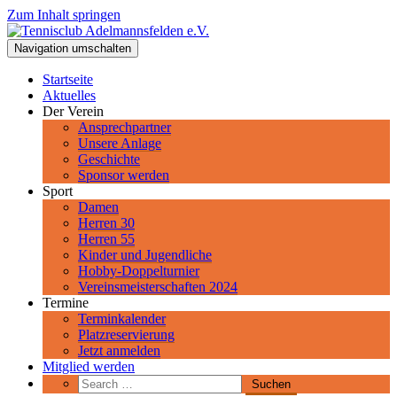
Zum Inhalt springen
Tennisclub Adelmannsfelden e.V.
Navigation umschalten
Spiel, Satz und Sieg! Herzlich Willkommen beim Tennisclub
Adelmannsfelden im schwäbischen Ostalbkreis.
Startseite
Aktuelles
Der Verein
Ansprechpartner
Unsere Anlage
Geschichte
Sponsor werden
Sport
Damen
Herren 30
Herren 55
Kinder und Jugendliche
Hobby-Doppelturnier
Vereinsmeisterschaften 2024
Termine
Terminkalender
Platzreservierung
Jetzt anmelden
Mitglied werden