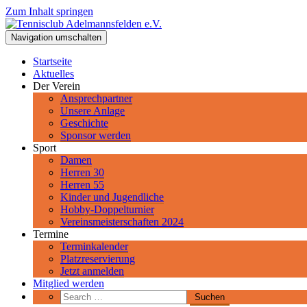
Zum Inhalt springen
Tennisclub Adelmannsfelden e.V.
Navigation umschalten
Spiel, Satz und Sieg! Herzlich Willkommen beim Tennisclub Adelman
Startseite
Aktuelles
Der Verein
Ansprechpartner
Unsere Anlage
Geschichte
Sponsor werden
Sport
Damen
Herren 30
Herren 55
Kinder und Jugendliche
Hobby-Doppelturnier
Vereinsmeisterschaften 2024
Termine
Terminkalender
Platzreservierung
Jetzt anmelden
Mitglied werden