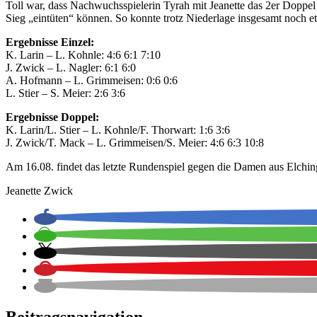
Toll war, dass Nachwuchsspielerin Tyrah mit Jeanette das 2er Doppe
Sieg „eintüten“ können. So konnte trotz Niederlage insgesamt noch e
Ergebnisse Einzel:
K. Larin – L. Kohnle: 4:6 6:1 7:10
J. Zwick – L. Nagler: 6:1 6:0
A. Hofmann – L. Grimmeisen: 0:6 0:6
L. Stier – S. Meier: 2:6 3:6
Ergebnisse Doppel:
K. Larin/L. Stier – L. Kohnle/F. Thorwart: 1:6 3:6
J. Zwick/T. Mack – L. Grimmeisen/S. Meier: 4:6 6:3 10:8
Am 16.08. findet das letzte Rundenspiel gegen die Damen aus Elchin
Jeanette Zwick